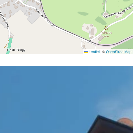
Leaflet
|
©
OpenStreetMap